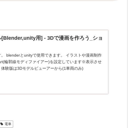
lender,unity用] - 3Dで漫画を作ろう_ショ
 blenderとunityで使用できます。 イラストや漫画制作
ineArt(輪郭線モディファイアー)を設定しています※表示させ
 体験版は3Dモデルビューアーから(1車両のみ)
電車