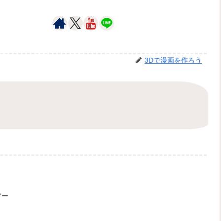
3Dで漫画を作ろう
アー